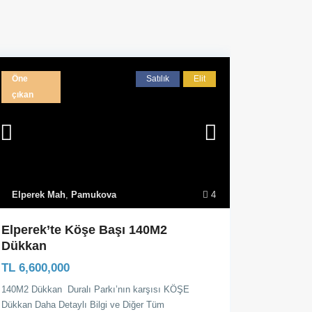
Öne
Satılık
Elit
çıkan
Elperek Mah
,
Pamukova
4
Elperek’te Köşe Başı 140M2
Dükkan
TL 6,600,000
140M2 Dükkan Duralı Parkı’nın karşısı KÖŞE
Dükkan Daha Detaylı Bilgi ve Diğer Tüm