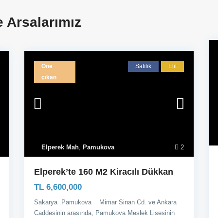
ve Arsalarımız
Öne
Satılık
Elit
çıkan
Elperek Mah
,
Pamukova
2
Elperek’te 160 M2 Kiracılı Dükkan
TL 6,600,000
Sakarya Pamukova Mimar Sinan Cd. ve Ankara
Caddesinin arasında, Pamukova Meslek Lisesinin