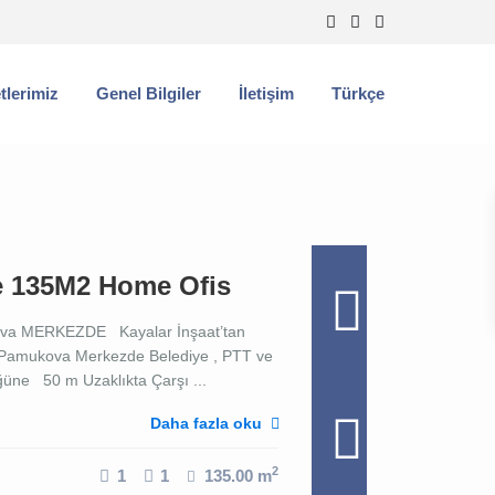
tlerimiz
Genel Bilgiler
İletişim
Türkçe
e 135M2 Home Ofis
va MERKEZDE Kayalar İnşaat’tan
amukova Merkezde Belediye , PTT ve
üne 50 m Uzaklıkta Çarşı ...
Daha fazla oku
2
1
1
135.00 m