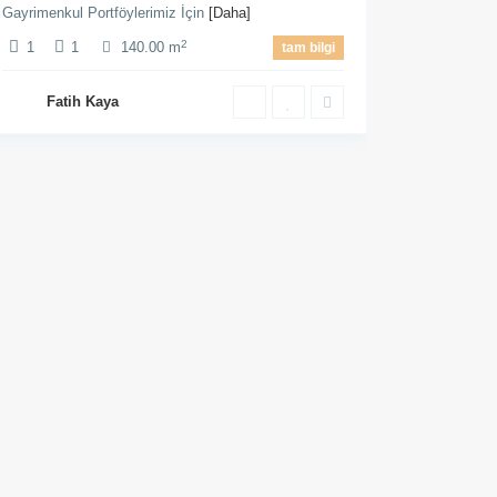
Gayrimenkul Portföylerimiz İçin
[Daha]
2
1
1
140.00 m
tam bilgi
Fatih Kaya
Etiketler
Apartments
(3)
0 M2
Manhattan
(3)
New York
(1)