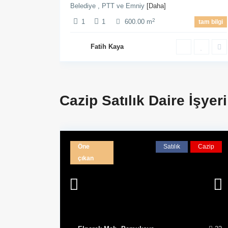
Belediye , PTT ve Emniy
[Daha]
2
1
1
600.00 m
tam bilgi
Fatih Kaya
Cazip Satılık Daire İşyer
Öne
Satılık
Cazip
çıkan
Hakkımızda
İleti
Kayalar İnşaat olarak En Kaliteli ve En
Ter
Güvenli yapılarımızı En Uygun fiyat ile
İnşaat