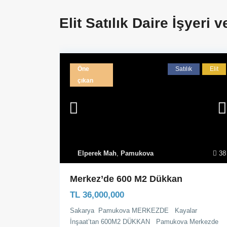
Elit Satılık Daire İşyeri 
Öne
Satılık
Elit
çıkan
Elperek Mah
,
Pamukova
38
Merkez’de 600 M2 Dükkan
TL 36,000,000
Sakarya Pamukova MERKEZDE Kayalar
İnşaat’tan 600M2 DÜKKAN Pamukova Merkezde