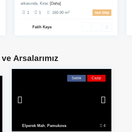
arkasında, Kirac
[Daha]
2
1
1
160.00 m
tam bilgi
Fatih Kaya
i ve Arsalarımız
Satılık
Cazip
şim
Son Eklenen Emlaklar
Merkez’de 60
messos Bulvarı No:168/7 Kayalar
Elperek Mah
,
Pamukova
4
Dükkan
 Döşemealtı/ANTALYA