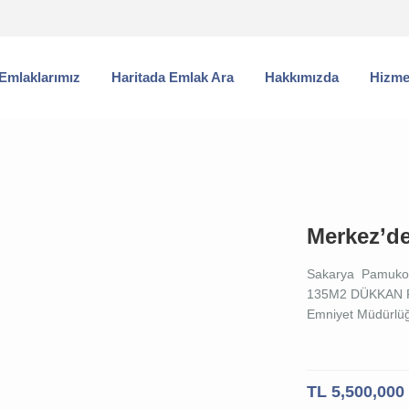
Emlaklarımız
Haritada Emlak Ara
Hakkımızda
Hizme
Merkez’d
Sakarya Pamuko
135M2 DÜKKAN P
Emniyet Müdürlüğ
TL 5,500,000