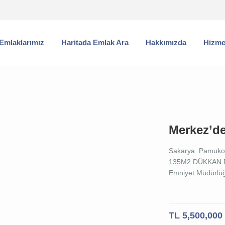
Emlaklarımız
Haritada Emlak Ara
Hakkımızda
Hizme
Merkez’d
Sakarya Pamuko
135M2 DÜKKAN P
Emniyet Müdürlüğ
TL 5,500,000