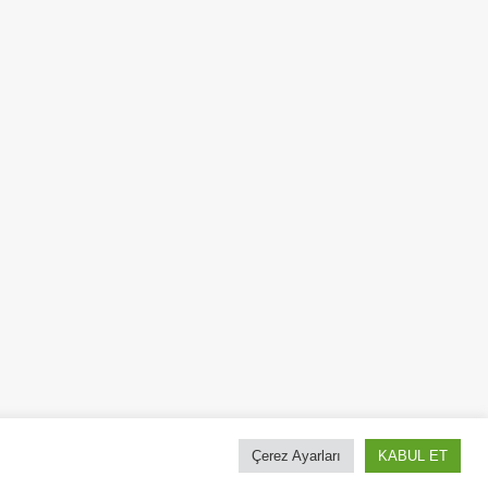
Etiketler
Apartments
(3)
0 M2
Manhattan
(3)
New York
(1)
Realtor
Price
(4)
(6)
Selling Houses
(2)
0 M2
şe
...
Çerez Ayarları
KABUL ET