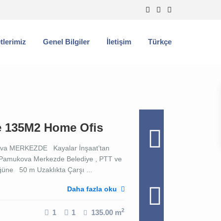
tlerimiz
Genel Bilgiler
İletişim
Türkçe
e 135M2 Home Ofis
va MERKEZDE Kayalar İnşaat’tan
amukova Merkezde Belediye , PTT ve
üne 50 m Uzaklıkta Çarşı ...
Daha fazla oku
2
1
1
135.00 m