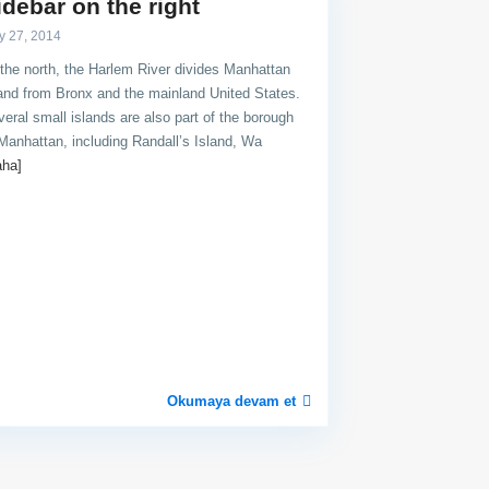
idebar on the right
y 27, 2014
the north, the Harlem River divides Manhattan
and from Bronx and the mainland United States.
eral small islands are also part of the borough
Manhattan, including Randall’s Island, Wa
aha]
Okumaya devam et