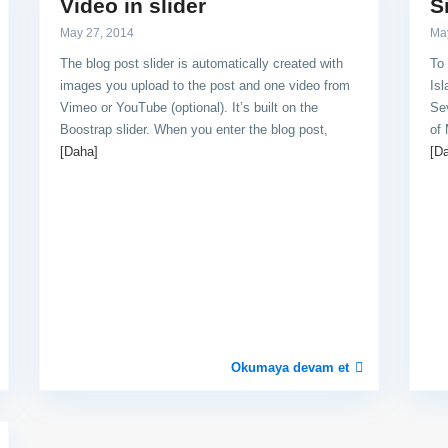
Video in slider
S
May 27, 2014
Ma
The blog post slider is automatically created with
To 
images you upload to the post and one video from
Isl
Vimeo or YouTube (optional). It’s built on the
Sev
Boostrap slider. When you enter the blog post,
of 
[Daha]
[D
Okumaya devam et