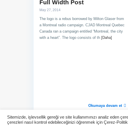
Full Width Post
May 27, 2014
Hakkımızda
İleti
The logo is a rebus borrowed by Milton Glaser from
a Montreal radio campaign. CJAD Montreal Quebec
Kayalar İnşaat olarak En Kaliteli ve En
Ter
Canada ran a campaign entitled “Montreal, the city
Güvenli yapılarımızı En Uygun fiyat ile
İnşaat
with a heart”. The logo consists of th
[Daha]
sizlerle buluşturuyoruz
0 5
in
Ka
Okumaya devam et
Sitemizde, işlevsellik gereği ve site kullanımınızı analiz eden çe
Emlakkayalar.com Copyright © 2022. Tüm hakları sakl
çerezleri nasıl kontrol edebileceğinizi öğrenmek için
Çerez-Politik