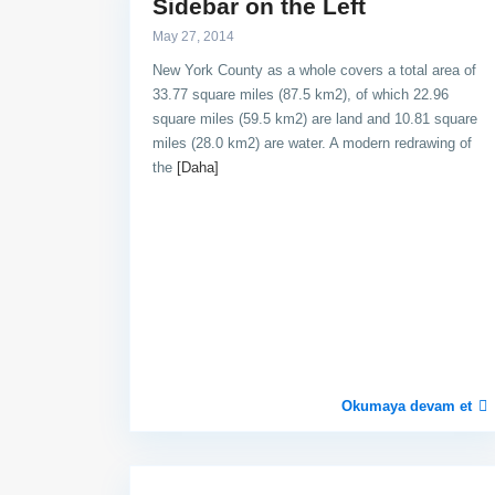
Sidebar on the Left
May 27, 2014
New York County as a whole covers a total area of
33.77 square miles (87.5 km2), of which 22.96
square miles (59.5 km2) are land and 10.81 square
miles (28.0 km2) are water. A modern redrawing of
the
[Daha]
Okumaya devam et