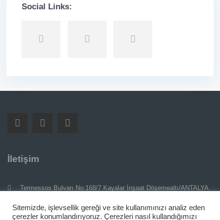
Social Links:
İletişim
Termessos Bulvarı No:168/7 Kayalar İnşaat Döşemealtı/ANTALYA
0 538 772 48 48
Sitemizde, işlevsellik gereği ve site kullanımınızı analiz eden
çerezler konumlandırıyoruz. Çerezleri nasıl kullandığımızı
info@kayalargrup.com