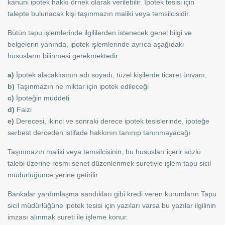
kanuni ipotek hakkı örnek olarak verilebilir. İpotek tesisi için
talepte bulunacak kişi taşınmazın maliki veya temsilcisidir.
Bütün tapu işlemlerinde ilgililerden istenecek genel bilgi ve
belgelerin yanında, ipotek işlemlerinde ayrıca aşağıdaki
hususların bilinmesi gerekmektedir.
a)
İpotek alacaklısının adı soyadı, tüzel kişilerde ticaret ünvanı,
b)
Taşınmazın ne miktar için ipotek edileceği
c)
İpoteğin müddeti
d)
Faizi
e)
Derecesi, ikinci ve sonraki derece ipotek tesislerinde, ipoteğe
serbest derceden istifade hakkının tanınıp tanınmayacağı
Taşınmazın maliki veya temsilcisinin, bu hususları içerir sözlü
talebi üzerine resmi senet düzenlenmek suretiyle işlem tapu sicil
müdürlüğünce yerine getirilir.
Bankalar yardımlaşma sandıkları gibi kredi veren kurumların Tapu
sicil müdürlüğüne ipotek tesisi için yazıları varsa bu yazılar ilgilinin
imzası alınmak sureti ile işleme konur.