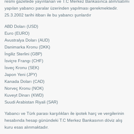
resmi gazetede yayınlanan ve T.C Merkez Bankasınca alım/satımı
yapılan yabancı paralar üzerinden yapılması gerekmektedir.
25.3.2002 tarihi itibarı ile bu yabancı şunlardır
ABD Doları (USD)
Euro (EURO)
Avustralya Doları (AUD)
Danimarka Kronu (DKK)
İngiliz Sterlini (GBP)
İsviçre Frangı (CHF)
İsveç Kronu (SEK)
Japon Yeni (JPY)
Kanada Doları (CAD)
Norveç Kronu (NOK)
Kuveyt Dinarı (KWD)
Suudi Arabistan Riyali (SAR)
Yabancı ve Türk parası karşılıkları ile ipotek harç ve vergilerinin
hesabında hesap günündeki T.C Merkez Bankasının döviz alış
Kiracılı Mağaza
kuru esas alınmaktadır.
Merkez’de 600 M2 Dükkan